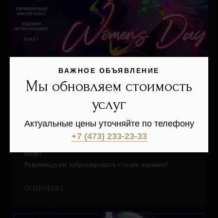
ВАЖНОЕ ОБЪЯВЛЕНИЕ
Мы обновляем стоимость
Women's Day
услуг
07.03.2021
Актуальные цены уточняйте по телефону
В самый женский день в году все внимание
+7 (473) 233-23-33
ресторана «ARTIST» приковано к прекрасному
полу!
Рекомендуем забронировать столик заранее!
ПОДРОБНЕЕ